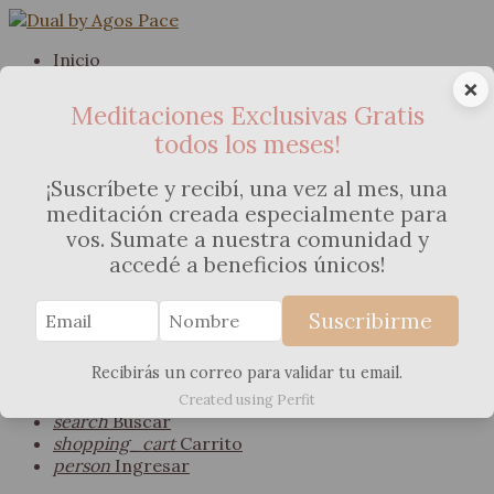
Inicio
Sesiones Online Y Presencial
×
Frecuencia Calma
Meditaciones Exclusivas Gratis
Método
todos los meses!
Casa Dual
Meditaciones
¡Suscríbete y recibí, una vez al mes, una
Explorá Gratis
meditación creada especialmente para
Kits Energéticos
Blog
vos. Sumate a nuestra comunidad y
search
accedé a beneficios únicos!
Suscribirme
Iniciar Sesión
shopping_cart
Recibirás un correo para validar tu email.
menu
Menú
home
Inicio
Created using Perfit
search
Buscar
shopping_cart
Carrito
person
Ingresar