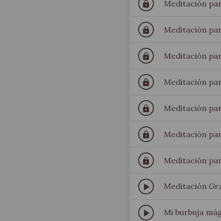
Meditación par
lock
Meditación para
lock
Meditación pa
lock
Meditación par
lock
Meditación pa
lock
Meditación para
lock
Meditación par
lock
play_arrow
Meditación Gr
play_arrow
Mi burbuja mág