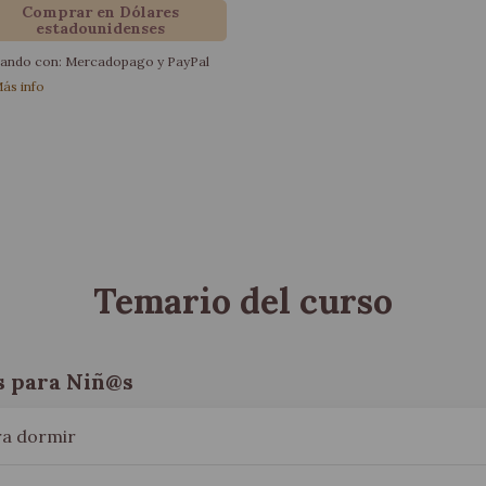
Comprar en Dólares
estadounidenses
ando con:
Mercadopago
y
PayPal
ás info
Temario del curso
s para Niñ@s
ra dormir