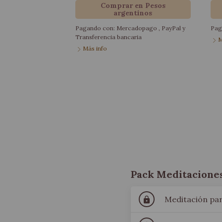
Comprar en Pesos
argentinos
Pagando con:
Mercadopago
,
PayPal
y
Pag
Transferencia bancaria
M
Más info
Pack de Meditaciones para Niñ@s
Pack Meditacione
Meditación pa
lock