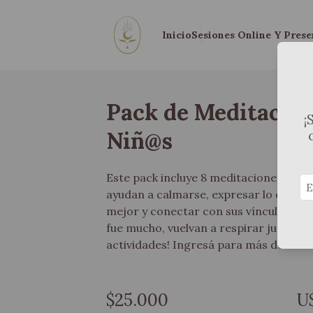
Inicio
Sesiones Online Y Prese
Pack de Meditacion
¡
Niñ@s
Este pack incluye 8 meditaciones guiad
ayudan a calmarse, expresar lo que sie
mejor y conectar con sus vínculos y la
fue mucho, vuelvan a respirar juntos.
actividades! Ingresá para más detalles
$25.000
U