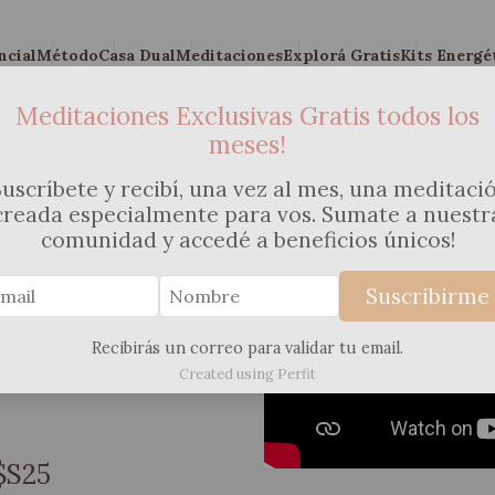
ncial
Método
Casa Dual
Meditaciones
Explorá Gratis
Kits Energé
Meditaciones Exclusivas Gratis todos los
meses!
es para
Suscríbete y recibí, una vez al mes, una meditaci
creada especialmente para vos. Sumate a nuestr
comunidad y accedé a beneficios únicos!
as para niñas y niños que
Suscribirme
nten, relajarse, dormir
 naturaleza. Cuando el día
Recibirás un correo para validar tu email.
 + un PDF descargable con
Created using Perfit
!
$S25