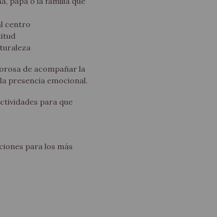
, papá o la familia que
al centro
titud
turaleza
orosa de acompañar la
 la presencia emocional.
ctividades para que
ciones para los más