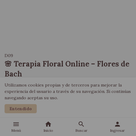
D09
🌸 Terapia Floral Online – Flores de
Bach
Utilizamos cookies propias y de terceros para mejorar la
$40.000
experiencia del usuario a través de su navegación. Si continúas
navegando aceptas su uso.
Precio expresado en Pesos argentinos
Entendido
Dejá que las flores te acompañen en tu camino hacia la calma y
el equilibrio. Un encuentro íntimo con la sabiduría de las
menu
home
search
person
flores para transformar tu mundo interior. Duración 45 a 60
Menú
Inicio
Buscar
Ingresar
min. + Meditación Exclusiva Ingresa para ver más.