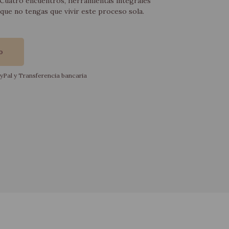
 Cuatro encuentros, herramientas integrales
que no tengas que vivir este proceso sola.
o
yPal
y
Transferencia bancaria