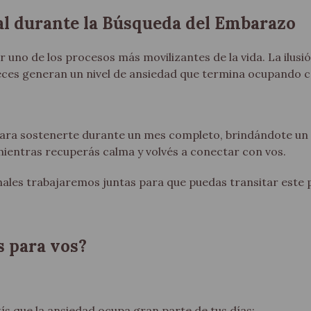
l durante la Búsqueda del Embarazo
no de los procesos más movilizantes de la vida. La ilusión
ces generan un nivel de ansiedad que termina ocupando ca
ra sostenerte durante un mes completo, brindándote un 
entras recuperás calma y volvés a conectar con vos.
nales trabajaremos juntas para que puedas transitar este
 para vos?
s que la ansiedad ocupa gran parte de tus días;