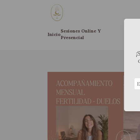
Sesiones Online Y
Frecue
Inicio
Presencial
Calma
¡