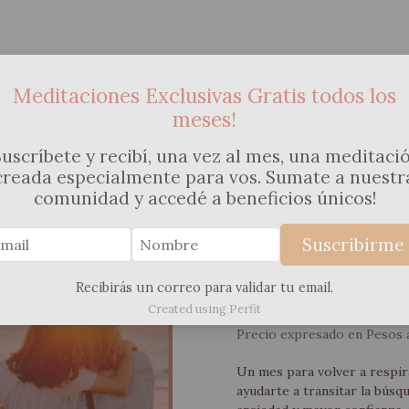
ncia
Meditaciones Exclusivas Gratis todos los
Casa
Explorá
Kits
Método
Meditaciones
Dual
Gratis
Energ
meses!
Suscríbete y recibí, una vez al mes, una meditaci
creada especialmente para vos. Sumate a nuestr
comunidad y accedé a beneficios únicos!
Acompañamiento
Suscribirme
Búsqueda del E
Recibirás un correo para validar tu email.
$150.000
Created using Perfit
Precio expresado en Pesos 
Un mes para volver a respi
ayudarte a transitar la bús