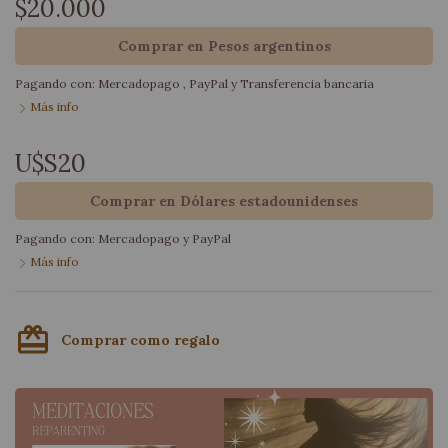
$20.000
Comprar en Pesos argentinos
Pagando con:
Mercadopago
,
PayPal
y
Transferencia bancaria
Más info
U$S20
Comprar en Dólares estadounidenses
Pagando con:
Mercadopago
y
PayPal
Más info
card_giftcard
Comprar como regalo