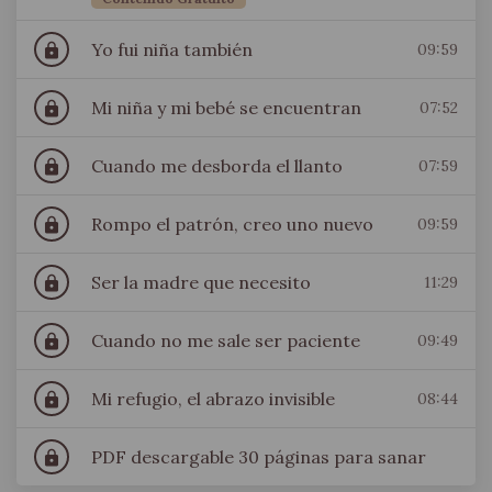
Yo fui niña también
09:59
lock
Mi niña y mi bebé se encuentran
07:52
lock
Cuando me desborda el llanto
07:59
lock
Rompo el patrón, creo uno nuevo
09:59
lock
Ser la madre que necesito
11:29
lock
Cuando no me sale ser paciente
09:49
lock
Mi refugio, el abrazo invisible
08:44
lock
PDF descargable 30 páginas para sanar
lock