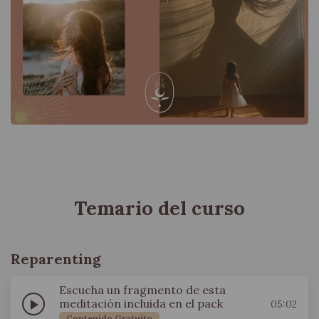
Pack de Meditaciones – Reparenting: Sanar
mientras crío
Temario del curso
Reparenting
Escucha un fragmento de esta
play_arrow
meditación incluida en el pack
05:02
Contenido Gratuito