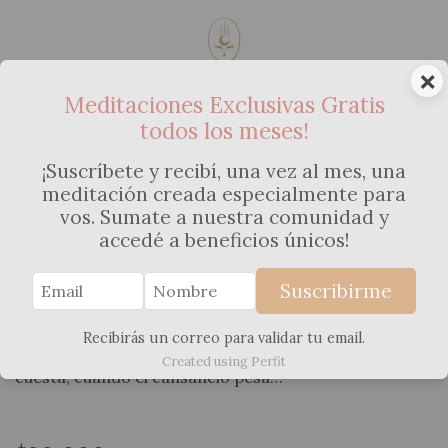
×
Meditaciones Exclusivas Gratis
todos los meses!
Pack de Meditaciones –
Reparenting: Sanar mientras
¡Suscríbete y recibí, una vez al mes, una
meditación creada especialmente para
crío
vos. Sumate a nuestra comunidad y
accedé a beneficios únicos!
Incluye 7 Meditaciones para sanar a tu niña interior
mientras criás. + un PDF descargable con ejercicios y
Suscribirme
frases sanadoras. Un espacio para Criar sin perderte.
Sanar sin exigirte. Cuando tu niñ@ despierta tu niña
Recibirás un correo para validar tu email.
interior, cuando querés hacerlo distinto pero te
Created using Perfit
cuesta, cuando el cansancio pesa…