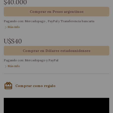
$40.000
Comprar en Pesos argentinos
Pagando con:
Mercadopago
,
PayPal
y
Transferencia bancaria
Más info
U$S40
Comprar en Dólares estadounidenses
Pagando con:
Mercadopago
y
PayPal
Más info
card_giftcard
Comprar como regalo