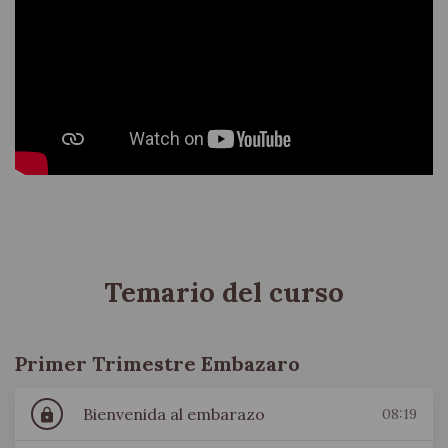
Pack Embarazo en Calma: Los 3 Trimestres (Guía
completa de conexión materna)
Temario del curso
Primer Trimestre Embazaro
Bienvenida al embarazo
08:19
lock