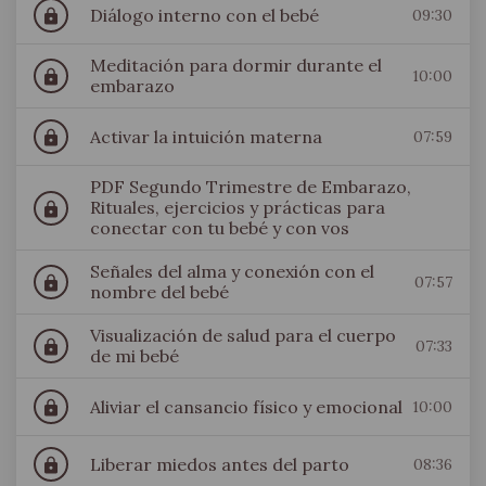
Diálogo interno con el bebé
09:30
lock
Meditación para dormir durante el
10:00
lock
embarazo
Activar la intuición materna
07:59
lock
PDF Segundo Trimestre de Embarazo,
Rituales, ejercicios y prácticas para
lock
conectar con tu bebé y con vos
Señales del alma y conexión con el
07:57
lock
nombre del bebé
Visualización de salud para el cuerpo
07:33
lock
de mi bebé
Aliviar el cansancio físico y emocional
10:00
lock
Liberar miedos antes del parto
08:36
lock