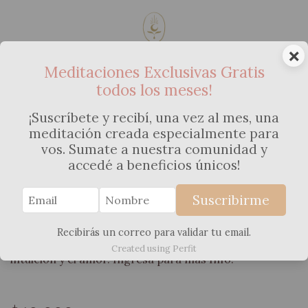
×
Meditaciones Exclusivas Gratis
todos los meses!
Pack Embarazo en Calma: Los 3
Trimestres (Guía completa de
¡Suscríbete y recibí, una vez al mes, una
meditación creada especialmente para
conexión materna)
vos. Sumate a nuestra comunidad y
accedé a beneficios únicos!
Incluye 17 meditaciones guiadas + 3 PDF con rituales y
ejercicios de conexión. Meditaciones guiadas
Suscribirme
pensadas para acompañar todo del embarazo:
calman, conectan y sostienen. Para transitar los
Recibirás un correo para validar tu email.
cambios físicos, emocionales y energéticos desde la
Created using Perfit
intuición y el amor. Ingresá para más Info!