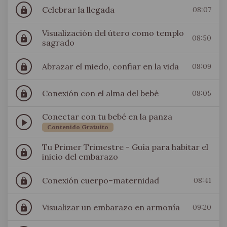
Celebrar la llegada
08:07
lock
Visualización del útero como templo
08:50
lock
sagrado
Abrazar el miedo, confiar en la vida
08:09
lock
Conexión con el alma del bebé
08:05
lock
Conectar con tu bebé en la panza
play_arrow
Contenido Gratuito
Tu Primer Trimestre - Guía para habitar el
lock
inicio del embarazo
Conexión cuerpo–maternidad
08:41
lock
Visualizar un embarazo en armonía
09:20
lock