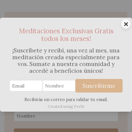
×
Meditación gratuita para
Meditaciones Exclusivas Gratis
acompañar tu búsqueda de
todos los meses!
embarazo
¡Suscríbete y recibí, una vez al mes, una
Es un regalo de corazón para
meditación creada especialmente para
acompañarte en este proceso.
vos. Sumate a nuestra comunidad y
Dejame tu mail y te va a llegar
accedé a beneficios únicos!
automaticamente el link de la
meditación exclusiva! Con amor,
Suscribirme
Agos...
Recibirás un correo para validar tu email.
Created using Perfit